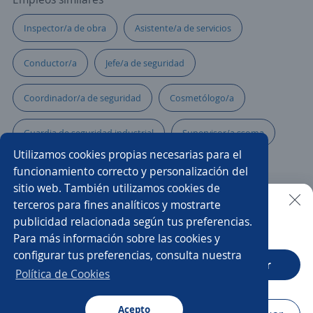
Inspector/a de obra
Asistente/a de servicios
Conductor/a
Jefe/a de seguridad
Coordinador/a de seguridad
Cosmetólogo/a
Guardia de seguridad industrial
Supervisor/a ssoma
Utilizamos cookies propias necesarias para el
Ejecutivo/a comercial
Lavandería
funcionamiento correcto y personalización del
sitio web. También utilizamos cookies de
Médico/a especialista en salud ocupacional
terceros para fines analíticos y mostrarte
publicidad relacionada según tus preferencias.
Buscar es más fácil en la app
Para más información sobre las cookies y
Operador/a de medios tecnológicos
configurar tus preferencias, consulta nuestra
CT App
Abrir
Supervisor/a de aseo
Inspector HSE
Política de Cookies
Ayudante de limpieza
Acepto