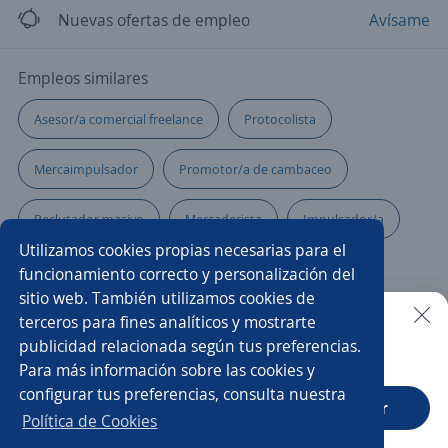
Nuevas ofertas de empleo
Avísame
Empleos similares
Asesor/a comercial freelance
Protocolista
Mercaimpulsador
Promotor/a de cambaceo
Reclutador masivo
Mercaderista
Impulsador/a
Utilizamos cookies propias necesarias para el
Promotor/a comercial
Promotor/a mercaderista
funcionamiento correcto y personalización del
sitio web. También utilizamos cookies de
Manipulador/a de alimentos
Mercaderista de ruta
terceros para fines analíticos y mostrarte
publicidad relacionada según tus preferencias.
Buscar es más fácil en la app
Para más información sobre las cookies y
Comercial tienda
Asesor/a comercial
configurar tus preferencias, consulta nuestra
CT App
Abrir
Promotor/a de crédito comerciante
Política de Cookies