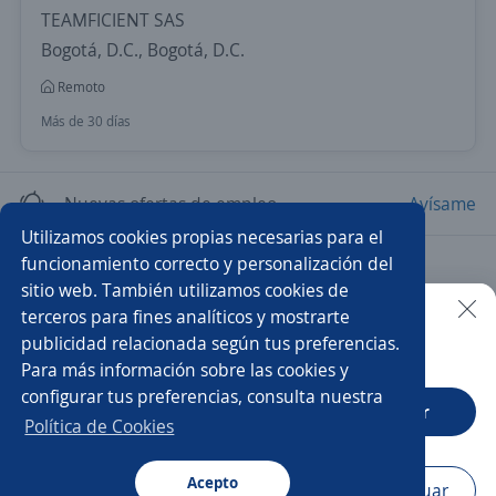
TEAMFICIENT SAS
Bogotá, D.C., Bogotá, D.C.
Remoto
Más de 30 días
Nuevas ofertas de empleo
Avísame
Utilizamos cookies propias necesarias para el
funcionamiento correcto y personalización del
Empleos similares
sitio web. También utilizamos cookies de
Ingeniero arquitecto
Oficial de construcción
terceros para fines analíticos y mostrarte
publicidad relacionada según tus preferencias.
Buscar es más fácil en la app
Para más información sobre las cookies y
Gerente de obras
Pasante de ingeniero civil
configurar tus preferencias, consulta nuestra
CT App
Abrir
Ingeniero residente
Ingeniero comercial
Política de Cookies
Residente de interventoría
Residente de obra
Acepto
Navegador
Continuar