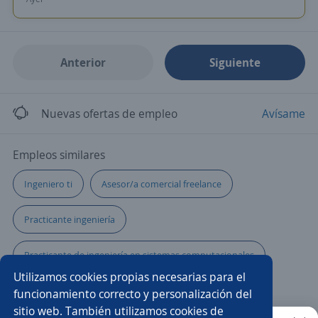
Anterior
Siguiente
Nuevas ofertas de empleo
Avísame
Empleos similares
Ingeniero ti
Asesor/a comercial freelance
Practicante ingeniería
Practicante de ingeniería en sistemas computacionales
Utilizamos cookies propias necesarias para el
Asesor/a servicio al cliente
INGENIERIA
funcionamiento correcto y personalización del
sitio web. También utilizamos cookies de