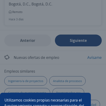
Bogotá, D.C., Bogotá, D.C.
Remoto
Hace 3 días
Anterior
Siguiente
Nuevas ofertas de empleo
Avísame
Empleos similares
Ingeniero/a de proyectos
Analista de procesos
Gerente de mantenimiento
Programador cnc
Utilizamos cookies propias necesarias para el
Contratista
Ingeniero comercial
Técnico seguridad
funcionamiento correcto y personalización del