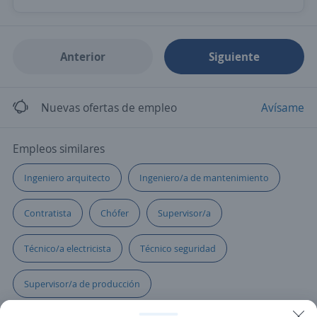
Anterior
Siguiente
Nuevas ofertas de empleo
Avísame
Empleos similares
Ingeniero arquitecto
Ingeniero/a de mantenimiento
Contratista
Chófer
Supervisor/a
Técnico/a electricista
Técnico seguridad
Supervisor/a de producción