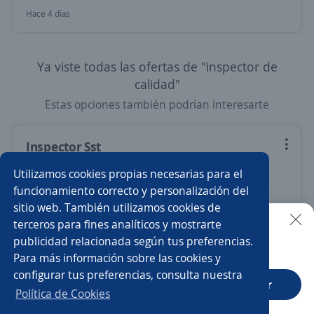
Hace 4 días
Ya viste todas las ofertas de "inspector de
calidad"
Estas opciones también podrían interesarte
Inspector Sst
PORTILLO HURTADO MARTIN ANTIDIO
Utilizamos cookies propias necesarias para el
Palmira, Valle del Cauca
funcionamiento correcto y personalización del
sitio web. También utilizamos cookies de
7 de julio
terceros para fines analíticos y mostrarte
publicidad relacionada según tus preferencias.
Buscar es más fácil en la app
Para más información sobre las cookies y
Nuevas ofertas de empleo
Avísame
configurar tus preferencias, consulta nuestra
CT App
Abrir
Política de Cookies
Empleos similares