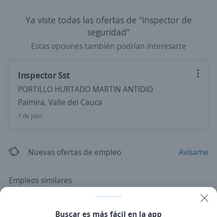
Ya viste todas las ofertas de "inspector de
seguridad"
Estas opciones también podrían interesarte
Inspector Sst
PORTILLO HURTADO MARTIN ANTIDIO
Palmira, Valle del Cauca
7 de julio
Nuevas ofertas de empleo
Avísame
Empleos similares
Inspector/a de seguridad
Inspector/a
Buscar es más fácil en la app