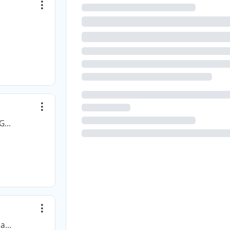
REDES E INGENIERIA ELECTRICA LTDA REDINGEL LTDA -
Profesionales en Diseño y Exhibición Comercial S.A.S