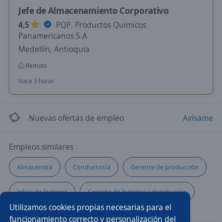
Jefe de Almacenamiento Corporativo
4,5
PQP. Productos Quimicos
Panamericanos S.A
Medellín, Antioquia
Remoto
Hace 3 horas
Nuevas ofertas de empleo
Avísame
Empleos similares
Almacenista
Conductor/a
Gerente de producción
Jefe/a de logística
Gerente de logística y distribución
Utilizamos cookies propias necesarias para el
Supervisor/a de almacén
Auxiliar de almacén
funcionamiento correcto y personalización del