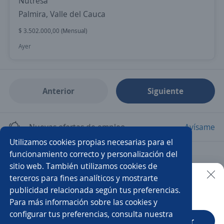
Nutresa
Palmira, Valle del Cauca
$ 3.502.000,00 (Mensual)
Ayer
Anterior
Siguiente
Nuevas ofertas de empleo
Avísame
Utilizamos cookies propias necesarias para el
funcionamiento correcto y personalización del
Empleos similares
sitio web. También utilizamos cookies de
Chef ejecutivo
Administrador/a punto de venta
terceros para fines analíticos y mostrarte
publicidad relacionada según tus preferencias.
Buscar es más fácil en la app
Para más información sobre las cookies y
Chef
Administrador/a de restaurante
configurar tus preferencias, consulta nuestra
CT App
Abrir