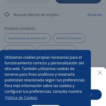
Nuevas ofertas de empleo
Avísame
Empleos similares
Supervisor/a de producción
Director/a técnico
Servicio al cliente
Auxiliar reclutamiento
Utilizamos cookies propias necesarias para el
Ejecutivo/a financiero
Community manager
funcionamiento correcto y personalización del
sitio web. También utilizamos cookies de
Gerente de distribución
Jefe/a
Jefe/a de seguridad
terceros para fines analíticos y mostrarte
publicidad relacionada según tus preferencias.
Buscar es más fácil en la app
Para más información sobre las cookies y
Producción
Administrativo financiero
configurar tus preferencias, consulta nuestra
CT App
Abrir
Auxiliar de cocina
Supervisor/a ssoma
Chef
Política de Cookies