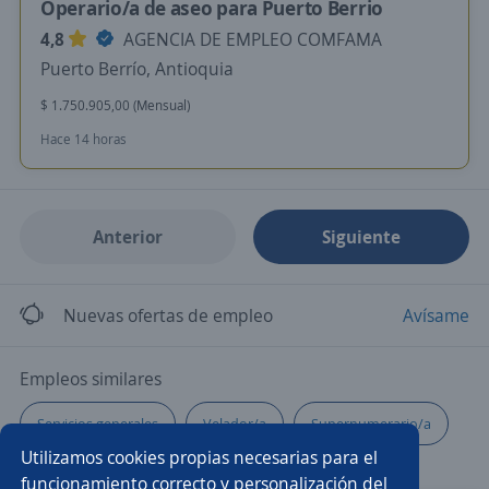
Operario/a de aseo para Puerto Berrio
4,8
AGENCIA DE EMPLEO COMFAMA
Puerto Berrío, Antioquia
$ 1.750.905,00 (Mensual)
Hace 14 horas
Anterior
Siguiente
Nuevas ofertas de empleo
Avísame
Empleos similares
Servicios generales
Velador/a
Supernumerario/a
Utilizamos cookies propias necesarias para el
Supervisor/a de seguridad y salud en el trabajo
funcionamiento correcto y personalización del