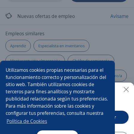
Nuevas ofertas de empleo
Avísame
Empleos similares
Aprendiz
Especialista en inventarios
Montacarguista almacenista
Chófer de camioneta
Utilizamos cookies propias necesarias para el
Analista de operaciones
Mercaderista
Mensajero/a
funcionamiento correcto y personalización del
sitio web. También utilizamos cookies de
Coordinador/a de transporte
Analista
terceros para fines analíticos y mostrarte
publicidad relacionada según tus preferencias.
Buscar es más fácil en la app
Para más información sobre las cookies y
Auxiliar de almacén e inventarios
Auxiliar contable
configurar tus preferencias, consulta nuestra
CT App
Abrir
Auxiliar de almacén y logística
Gerente operativo
Política de Cookies