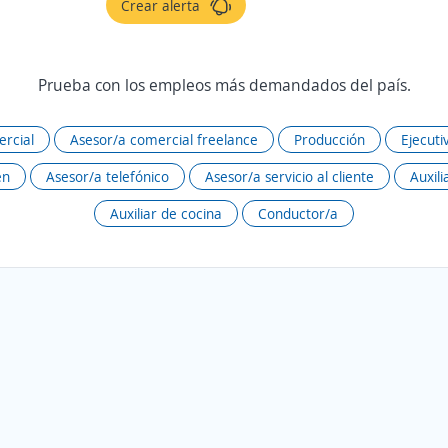
Crear alerta
Prueba con los empleos más demandados del país.
rcial
Asesor/a comercial freelance
Producción
Ejecuti
én
Asesor/a telefónico
Asesor/a servicio al cliente
Auxili
Auxiliar de cocina
Conductor/a