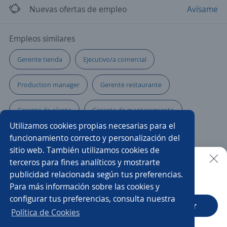
Nuevas ofertas de empleo
Avísame
Empleos similares
Gerente tienda
Ejecutivo/a comercial
Production manager
Gerente restaurante
Gerente de planta
Gerente de mantenimiento
Utilizamos cookies propias necesarias para el
Ejecutivo personal
Supervisor/a
funcionamiento correcto y personalización del
sitio web. También utilizamos cookies de
Coordinador/a de cartera
Regente de farmacia
terceros para fines analíticos y mostrarte
publicidad relacionada según tus preferencias.
Buscar es más fácil en la app
Para más información sobre las cookies y
Vendedor/a punto de venta
Supervisor/a de personal
configurar tus preferencias, consulta nuestra
CT App
Abrir
Líder comercial
Gerente de IT
Política de Cookies