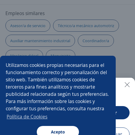
Empleos similares
Asesor/a de servicio
Técnico/a mecánico automotriz
Auxiliar mantenimiento industrial
Coordinador/a
Mecánico diésel
Maquinista
Utilizamos cookies propias necesarias para el
Coordinador/a de mantenimiento
funcionamiento correcto y personalización del
sitio web. También utilizamos cookies de
Técnico/a de mantenimiento
Auxiliar de metalmecánica
terceros para fines analíticos y mostrarte
publicidad relacionada según tus preferencias.
Buscar es más fácil en la app
Para más información sobre las cookies y
Mecánico soldador
Inspector/a
configurar tus preferencias, consulta nuestra
CT App
Abrir
Técnico/a instalador
Técnico/a electricista
Política de Cookies
Mecánico general
Auxiliar
Acepto
Navegador
Continuar