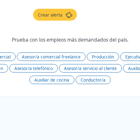
Crear alerta
Prueba con los empleos más demandados del país.
rcial
Asesor/a comercial freelance
Producción
Ejecuti
én
Asesor/a telefónico
Asesor/a servicio al cliente
Auxili
Auxiliar de cocina
Conductor/a