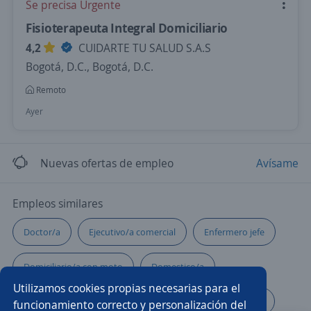
Se precisa Urgente
Fisioterapeuta Integral Domiciliario
4,2
CUIDARTE TU SALUD S.A.S
Bogotá, D.C., Bogotá, D.C.
Remoto
Ayer
Nuevas ofertas de empleo
Avísame
Empleos similares
Doctor/a
Ejecutivo/a comercial
Enfermero jefe
Domiciliario/a con moto
Domestico/a
Utilizamos cookies propias necesarias para el
Médico/a general
Fisioterapeuta
Nutricionista
funcionamiento correcto y personalización del