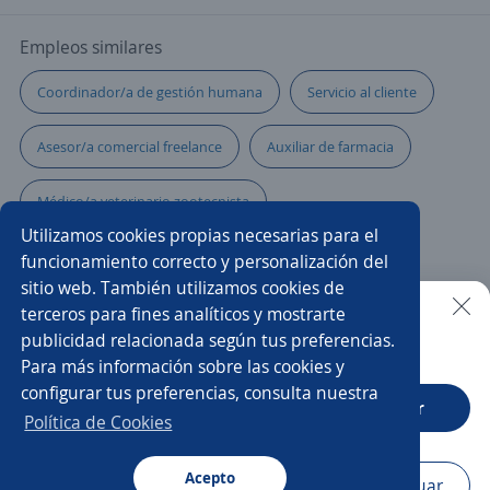
Empleos similares
Coordinador/a de gestión humana
Servicio al cliente
Asesor/a comercial freelance
Auxiliar de farmacia
Médico/a veterinario zootecnista
Utilizamos cookies propias necesarias para el
Médico/a especialista en salud ocupacional
funcionamiento correcto y personalización del
sitio web. También utilizamos cookies de
Enfermero jefe
Analista de seguridad
terceros para fines analíticos y mostrarte
publicidad relacionada según tus preferencias.
Buscar es más fácil en la app
Para más información sobre las cookies y
Médico/a encargado de clínica
Ejecutivo/a comercial
configurar tus preferencias, consulta nuestra
CT App
Abrir
Nutricionista
Auxiliar de cobranza
Enfermería
Política de Cookies
Regente de farmacia
Auxiliar de almacén
Acepto
Navegador
Continuar