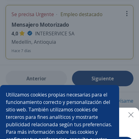
Se precisa Urgente
Empleo destacado
Mensajero Motorizado
4,0
INTERSERVICE SA
Medellín, Antioquia
Hace 7 días
Anterior
Siguiente
Utilizamos cookies propias necesarias para el
Nuevas ofertas de empleo
Avísame
funcionamiento correcto y personalización del
sitio web. También utilizamos cookies de
terceros para fines analíticos y mostrarte
Empleos similares
publicidad relacionada según tus preferencias.
Buscar es más fácil en la app
Para más información sobre las cookies y
Mensajero/a motorizado/a
Mensajero/a