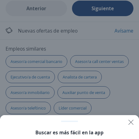
Anterior
Siguiente
Nuevas ofertas de empleo
Avísame
Empleos similares
Asesor/a comercial bancario
Asesor/a call center ventas
Ejecutivo/a de cuenta
Analista de cartera
Asesor/a inmobiliario
Auxiliar punto de venta
Asesor/a telefónico
Líder comercial
Analista de servicio al cliente
Servicio al cliente
Buscar es más fácil en la app