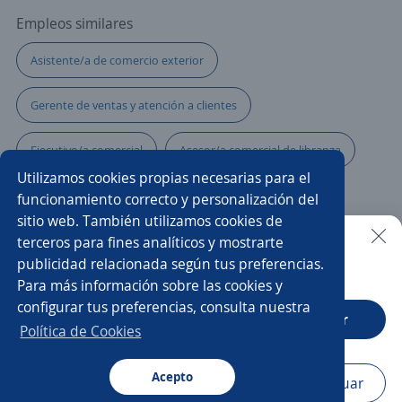
Empleos similares
Asistente/a de comercio exterior
Gerente de ventas y atención a clientes
Ejecutivo/a comercial
Asesor/a comercial de libranza
Utilizamos cookies propias necesarias para el
Promotor/a mercaderista
Auxiliar de compras
funcionamiento correcto y personalización del
sitio web. También utilizamos cookies de
Call center
Cajero/a
Líder comercial
terceros para fines analíticos y mostrarte
publicidad relacionada según tus preferencias.
Buscar es más fácil en la app
Para más información sobre las cookies y
Promotor/a asesor de venta
Asesor/a comercial bancario
configurar tus preferencias, consulta nuestra
CT App
Abrir
Agente ventas telemarketing
Ejecutivo/a
Política de Cookies
Representante de servicio al cliente
Impulsador/a
Acepto
Navegador
Continuar