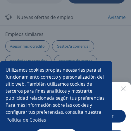
Nuevas ofertas de empleo
Avísame
Empleos similares
Asesor microcrédito
Gestor/a comercial
Vendedor mostrador
Asistente de ventas
Utilizamos cookies propias necesarias para el
Visitador/a médico
Comercial tienda
funcionamiento correcto y personalización del
sitio web. También utilizamos cookies de
Agente de contact center
Supervisor/a de ventas
terceros para fines analíticos y mostrarte
publicidad relacionada según tus preferencias.
Buscar es más fácil en la app
Para más información sobre las cookies y
Mercaimpulsador
Asesor/a inmobiliario
Agente
configurar tus preferencias, consulta nuestra
CT App
Abrir
Asesor/a de ventas
Analista comercial
Política de Cookies