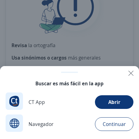
Revisa
la ortografía
Usa sinónimos o cargos
más generales
Ajusta
los filtros seleccionados
O crea una alerta
y te avisamos cuando haya una
Buscar es más fácil en la app
vacante con tus criterios
CT App
Abrir
Nuevas ofertas de empleo
Avísame
Navegador
Continuar
Buscar
Aplicaciones
Avisos
Favoritos
Menú