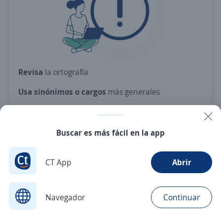
Revisa
la ortografía
Usa sinónimos o cargos
más generales
Ajusta
los filtros seleccionados
O crea una alerta
y te avisamos cuando haya una
Buscar es más fácil en la app
vacante con tus criterios
CT App
Abrir
Nuevas ofertas de empleo
Avísame
Navegador
Continuar
Buscar
Aplicaciones
Avisos
Favoritos
Menú