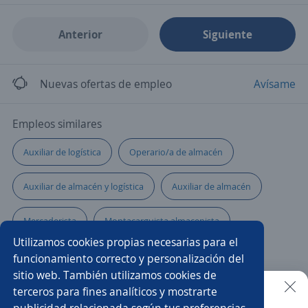
Anterior
Siguiente
Nuevas ofertas de empleo
Avísame
Empleos similares
Auxiliar de logística
Operario/a de almacén
Auxiliar de almacén y logística
Auxiliar de almacén
Mercaderista
Montacarguista almacenista
Utilizamos cookies propias necesarias para el
Producción
Logístico/a
funcionamiento correcto y personalización del
sitio web. También utilizamos cookies de
Analista de comercio internacional
Operario/a de planta
terceros para fines analíticos y mostrarte
publicidad relacionada según tus preferencias.