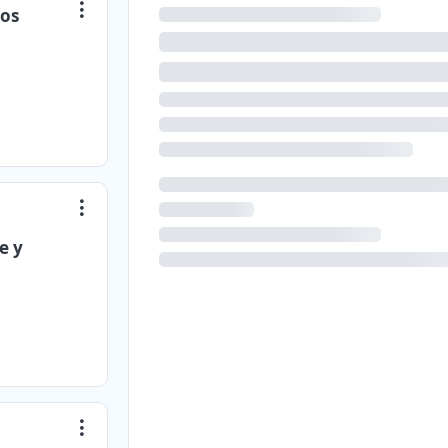
cos
e y