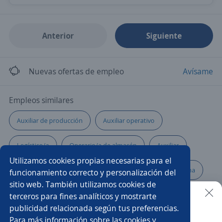
Anterior
Siguiente
Nuevas ofertas de empleo
Avísame
Empleos similares
Auxiliar de producción
Auxiliar operativo
Logístico/a
Operario/a de almacén
Auxiliar
Utilizamos cookies propias necesarias para el
Asistente de producción
Operario/a de máquina plana
funcionamiento correcto y personalización del
sitio web. También utilizamos cookies de
Operario/a de producción
Operario/a
terceros para fines analíticos y mostrarte
publicidad relacionada según tus preferencias.
Buscar es más fácil en la app
Para más información sobre las cookies y
Auxiliar de almacén
Auxiliar de almacén carga y descarga