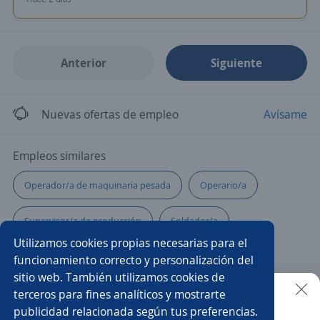
Anterior
Siguiente
Nuevas ofertas de empleo
Avísame
Empleos similares
Operador/a de maquinaria pesada
Operario/a
Supervisor/a de producción
Soldador/a
Utilizamos cookies propias necesarias para el
Mantenimiento
Operario/a de máquina plana
funcionamiento correcto y personalización del
sitio web. También utilizamos cookies de
Operador/a de cctv
Personal de mantenimiento
terceros para fines analíticos y mostrarte
publicidad relacionada según tus preferencias.
Buscar es más fácil en la app