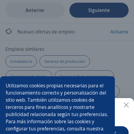
Anterior
Siguiente
Nuevas ofertas de empleo
Avísame
Empleos similares
Instalador/a
Gerente de producción
Operario/a de planta
Personal de mantenimiento
Utilizamos cookies propias necesarias para el
Auxiliar de metalmecánica
Operario/a de producción
funcionamiento correcto y personalización del
sitio web. También utilizamos cookies de
Mantenimiento
Asistente de producción
terceros para fines analíticos y mostrarte
publicidad relacionada según tus preferencias.
Buscar es más fácil en la app
Para más información sobre las cookies y
Operario/a de máquina plana
Operador/a de maquinaria
configurar tus preferencias, consulta nuestra
CT App
Abrir