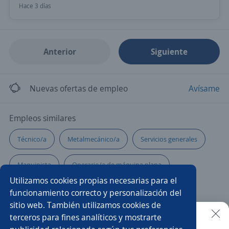
Hace 3 días
Anterior
Siguiente
Nuevas ofertas de empleo
Avísame
Empleos similares
Técnico/a
Metalmecánico/a
Servicios generales
Maquinista
Operario/a de máquina plana
Utilizamos cookies propias necesarias para el
Soldador/a
Ayudante de cocina producción
funcionamiento correcto y personalización del
sitio web. También utilizamos cookies de
Auxiliar de producción
Auxiliar operativo
terceros para fines analíticos y mostrarte