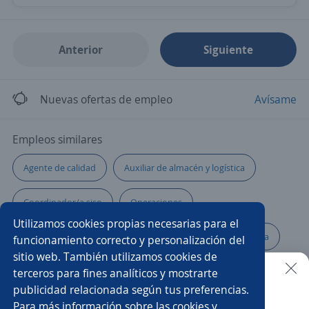
Anterior
Siguiente
Nuevas ofertas de empleo
Avísame
Empleos similares
Agente de calidad
Auxiliar de almacén y logística
Coordinador/a siso
Operaciones
Utilizamos cookies propias necesarias para el
Operario/a de producción
Albañil
Empacador/a
funcionamiento correcto y personalización del
sitio web. También utilizamos cookies de
Analista de gestión humana
Orientación
terceros para fines analíticos y mostrarte
publicidad relacionada según tus preferencias.
Buscar es más fácil en la app
Para más información sobre las cookies y
Operarios de producción
Auxiliares de producción