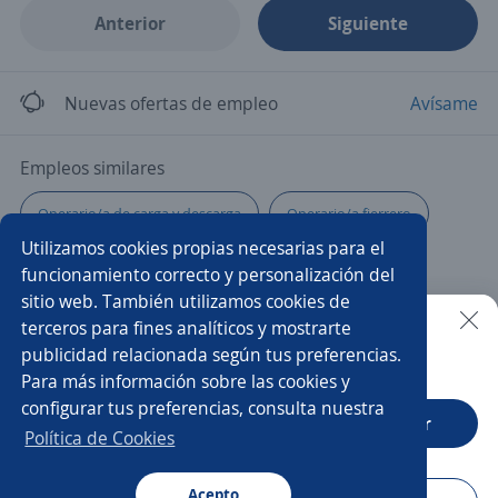
Anterior
Siguiente
Nuevas ofertas de empleo
Avísame
Empleos similares
Operario/a de carga y descarga
Operario/a fierrero
Utilizamos cookies propias necesarias para el
Auxiliar en obra
Ayudante de servicios generales
funcionamiento correcto y personalización del
sitio web. También utilizamos cookies de
Logístico/a
Auxiliar de cocina
Tornero cnc
terceros para fines analíticos y mostrarte
publicidad relacionada según tus preferencias.
Buscar es más fácil en la app
Para más información sobre las cookies y
Gestión Humana
Analista de remuneraciones
configurar tus preferencias, consulta nuestra
CT App
Abrir
Pastelero/a
Albañil
Operario/a de inyección
Política de Cookies
Almacenista
Analista de operaciones
Patronista
Acepto