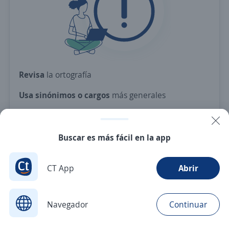
Revisa
la ortografía
Usa sinónimos o cargos
más generales
Ajusta
los filtros seleccionados
O crea una alerta
y te avisamos cuando haya una
Buscar es más fácil en la app
vacante con tus criterios
CT App
Abrir
Nuevas ofertas de empleo
Avísame
Navegador
Continuar
Buscar
Aplicaciones
Avisos
Favoritos
Menú