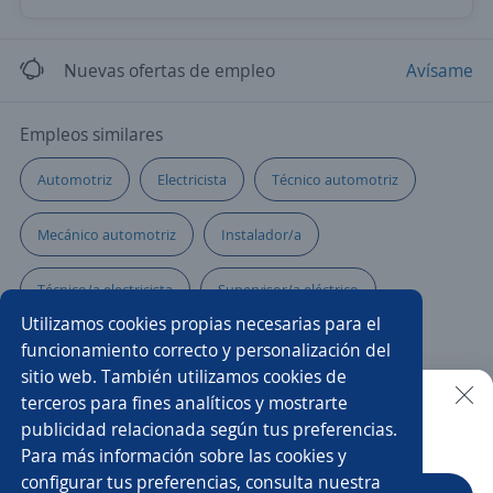
Nuevas ofertas de empleo
Avísame
Empleos similares
Automotriz
Electricista
Técnico automotriz
Mecánico automotriz
Instalador/a
Técnico/a electricista
Supervisor/a eléctrico
Utilizamos cookies propias necesarias para el
Técnico/a electromecánico
funcionamiento correcto y personalización del
sitio web. También utilizamos cookies de
Técnico/a en telecomunicaciones
terceros para fines analíticos y mostrarte
publicidad relacionada según tus preferencias.
Buscar es más fácil en la app
Para más información sobre las cookies y
Electricista de mantenimiento
Eléctrico/a
configurar tus preferencias, consulta nuestra