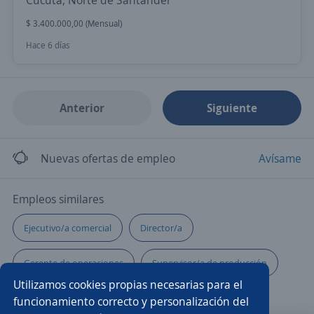
Cúcuta, Norte de Santander
$ 3.400.000,00 (Mensual)
Hace 6 días
Anterior
Siguiente
Nuevas ofertas de empleo
Avísame
Empleos similares
Ejecutivo/a comercial
Director/a
Gerente de operaciones
Supervisor/a de producción
Utilizamos cookies propias necesarias para el
Contable
Gerente de planta
Planeación
funcionamiento correcto y personalización del