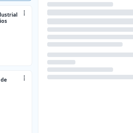
dustrial
ios
 de