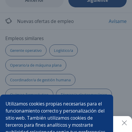
Anterior
Siguiente
Nuevas ofertas de empleo
Avísame
Empleos similares
Gerente operativo
Logístico/a
Operario/a de máquina plana
Coordinador/a de gestión humana
Químico farmacéutico
Técnico/a electromecánico
Utilizamos cookies propias necesarias para el
Operario/a de carga y descarga
Auxiliar en obra
funcionamiento correcto y personalización del
sitio web. También utilizamos cookies de
Auxiliar de producción
Analista de gestión humana
terceros para fines analíticos y mostrarte
publicidad relacionada según tus preferencias.