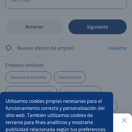
Hace 1 hora
Anterior
Siguiente
Nuevas ofertas de empleo
Avísame
Empleos similares
Operario/a de planta
Carpintero/a
Asistente de producción
Electromecánico/a
Utilizamos cookies propias necesarias para el
Conductor/a
Coordinador/a
Inspector calidad
funcionamiento correcto y personalización del
sitio web. También utilizamos cookies de
Supervisor/a de personal
Production manager
terceros para fines analíticos y mostrarte
publicidad relacionada según tus preferencias.
Buscar es más fácil en la app