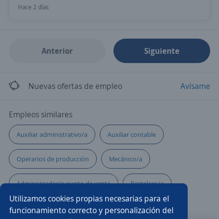
Hace 2 días
Anterior
Siguiente
Nuevas ofertas de empleo
Avísame
Empleos similares
Auxiliar administrativo/a
Auxiliar contable
Operarios de producción
Mecánico/a
Administrador/a punto de venta
Pastelero/a
Utilizamos cookies propias necesarias para el
Auxiliar logística
Operario/a fierrero
funcionamiento correcto y personalización del