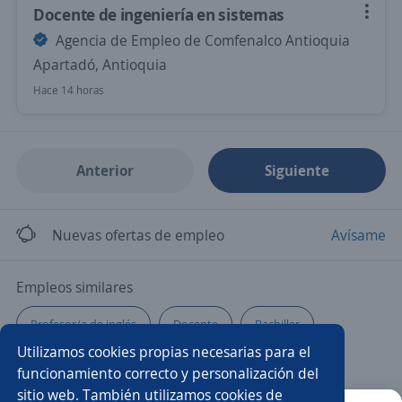
Docente de ingeniería en sistemas
Agencia de Empleo de Comfenalco Antioquia
Apartadó, Antioquia
Hace 14 horas
Anterior
Siguiente
Nuevas ofertas de empleo
Avísame
Empleos similares
Profesor/a de inglés
Docente
Bachiller
Utilizamos cookies propias necesarias para el
Bachilleres
Instructor/a
Asesor/a comercial
funcionamiento correcto y personalización del
sitio web. También utilizamos cookies de