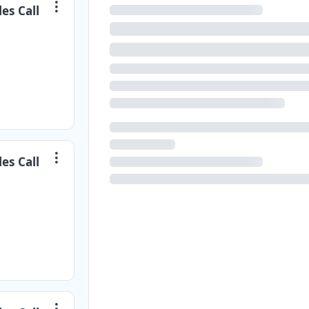
es Call
es Call