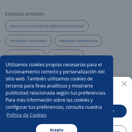
Empleos similares
Asesor/a comercial de telecomunicaciones
Vendedor mostrador
Vendedor preventista
Auxiliar de tienda
Líder comercial
Utilizamos cookies propias necesarias para el
Especialista en ventas y atención al cliente
funcionamiento correcto y personalización del
sitio web. También utilizamos cookies de
Auxiliar de farmacia
Supervisor/a de ventas
terceros para fines analíticos y mostrarte
publicidad relacionada según tus preferencias.
Buscar es más fácil en la app
Para más información sobre las cookies y
Vendedor/a
Comercial tienda
Comercial
configurar tus preferencias, consulta nuestra
CT App
Abrir
Representante de servicio al cliente
Ejecutivo/a
Política de Cookies
Auxiliar administrativo/a
Ventas
Acepto
Navegador
Continuar