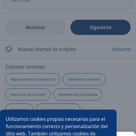
Hace 2 días
Anterior
Siguiente
Nuevas ofertas de empleo
Avísame
Empleos similares
Representante comercial
Vendedor externo
Asesor/a de servicio
Gerente de postventa
Comercial
Asistente de ventas
Utilizamos cookies propias necesarias para el
Representante en ventas
Auxiliar
funcionamiento correcto y personalización del
sitio web. También utilizamos cookies de