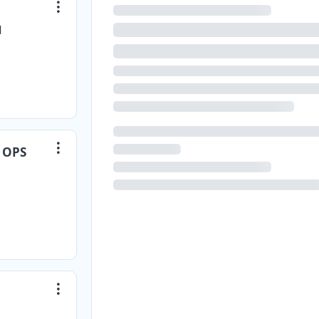
d
a OPS