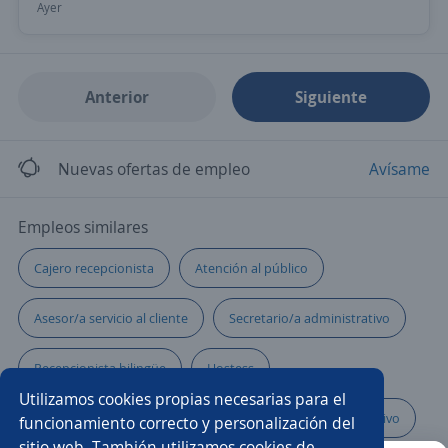
Ayer
Anterior
Siguiente
Nuevas ofertas de empleo
Avísame
Empleos similares
Cajero recepcionista
Atención al público
Asesor/a servicio al cliente
Secretario/a administrativo
Recepcionista bilingüe
Hostess
Utilizamos cookies propias necesarias para el
Recepcionista y capturista
Recepcionista administrativo
funcionamiento correcto y personalización del
sitio web. También utilizamos cookies de