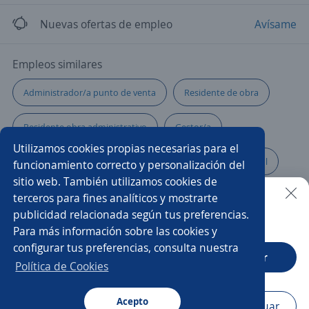
Nuevas ofertas de empleo
Avísame
Empleos similares
Administrador/a punto de venta
Residente de obra
Residente obra administrativo
Gestor/a
Utilizamos cookies propias necesarias para el
Gerente administrativo
Chef
Gerente comercial
funcionamiento correcto y personalización del
sitio web. También utilizamos cookies de
Supervisor/a de ventas
Promotor/a de cambaceo
terceros para fines analíticos y mostrarte
publicidad relacionada según tus preferencias.
Buscar es más fácil en la app
Para más información sobre las cookies y
Residente de obra civil
Oficial de construcción
configurar tus preferencias, consulta nuestra
CT App
Abrir
Coordinador/a
Ejecutivo/a comercial
Política de Cookies
Supervisor/a de obra
Pasante de ingeniero civil
Acepto
Navegador
Continuar