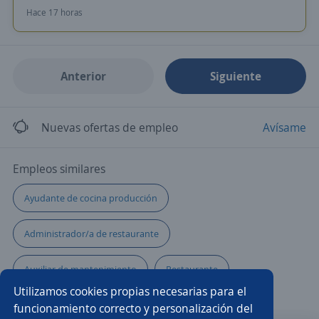
Hace 17 horas
Anterior
Siguiente
Nuevas ofertas de empleo
Avísame
Empleos similares
Ayudante de cocina producción
Administrador/a de restaurante
Auxiliar de mantenimiento
Restaurante
Utilizamos cookies propias necesarias para el
Producción
Asistente de producción
funcionamiento correcto y personalización del