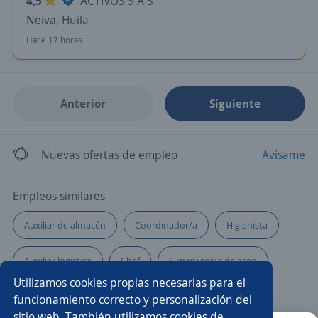
4,5
ACTIVOS S A S
Neiva, Huila
Hace 17 horas
Anterior
Siguiente
Nuevas ofertas de empleo
Avísame
Empleos similares
Auxiliar de almacén
Coordinador/a
Higienista
Auxiliar logística
Chef
Supervisor/a de aseo
Utilizamos cookies propias necesarias para el
Gerente de mantenimiento
funcionamiento correcto y personalización del
sitio web. También utilizamos cookies de